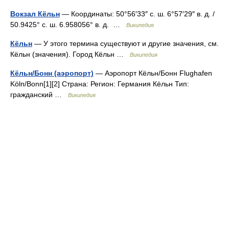
Вокзал Кёльн
— Координаты: 50°56′33″ с. ш. 6°57′29″ в. д. /
50.9425° с. ш. 6.958056° в. д. …
Википедия
Кёльн
— У этого термина существуют и другие значения, см.
Кёльн (значения). Город Кёльн …
Википедия
Кёльн/Бонн (аэропорт)
— Аэропорт Кёльн/Бонн Flughafen
Köln/Bonn[1][2] Страна: Регион: Германия Кёльн Тип:
гражданский …
Википедия