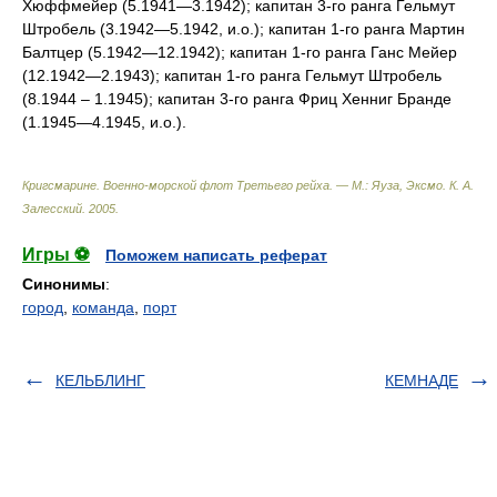
Хюффмейер (5.1941—3.1942); капитан 3-го ранга Гельмут
Штробель (3.1942—5.1942, и.о.); капитан 1-го ранга Мартин
Балтцер (5.1942—12.1942); капитан 1-го ранга Ганс Мейер
(12.1942—2.1943); капитан 1-го ранга Гельмут Штробель
(8.1944 – 1.1945); капитан 3-го ранга Фриц Хенниг Бранде
(1.1945—4.1945, и.о.).
Кригсмарине. Военно-морской флот Третьего рейха. — М.: Яуза, Эксмо
.
К. А.
Залесский
.
2005
.
Игры ⚽
Поможем написать реферат
Синонимы
:
город
,
команда
,
порт
КЕЛЬБЛИНГ
КЕМНАДЕ