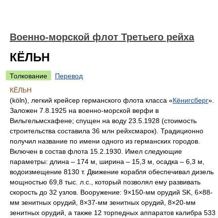
Военно-морской флот Третьего рейха
КЁЛЬН
Толкование
Перевод
КЁЛЬН
(köln), легкий крейсер германского флота класса «
Кёнигсберг
».
Заложен 7.8.1925 на военно-морской верфи в
Вильгельмсхафене; спущен на воду 23.5.1928 (стоимость
строительства составила 36 млн рейхсмарок). Традиционно
получил название по имени одного из германских городов.
Включен в состав флота 15.2.1930. Имел следующие
параметры: длина – 174 м, ширина – 15,3 м, осадка – 6,3 м,
водоизмещение 8130 т. Движение корабля обеспечивал дизель
мощностью 69,8 тыс. л.с., который позволял ему развивать
скорость до 32 узлов. Вооружение: 9×150-мм орудий SK, 6×88-
мм зенитных орудий, 8×37-мм зенитных орудий, 8×20-мм
зенитных орудий, а также 12 торпедных аппаратов калибра 533