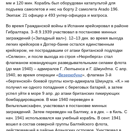
мм и 120 мин. Корабль был оборудован катапультой для
подъема самолетов и нес на борту 2 самолета Arado 196.
Экипаж: 21 офицер и 493 унтер-офицера и матроса.
Во время Гражданской войны в Испании крейсировал в районе
Гибралтара. 3–8.9.1939 участвовал в постановке минных
заграждений («Западный вал»). 12–13 дек. во время выхода
легких крейсеров к Доггер-банке остался единственным
крейсером, не пострадавшим от атаки британской подлодки
«Селмон», и после выхода из строя «Нюрнберга» стал
флагманом командующих разведывательными силами флота
(до мая 1940) – адмиралов Г.
Лютьенса
и Г.
Шмундта
. С апр.
1940, во время операции
«
Везерюбунг
»
, флагман 3-й
«бергенской» боевой группы контр-адмирала Шмундта. «К.» не
получил ни одного попадания с береговых батарей, а затем
успел уйти в море 9 апр. до атаки британских пикирующих
бомбардировщиков. В мае 1940 переведен в
Вильгельмсхафен, участвовал в постановке минных
заграждений. Затем переведен на Балтику, а в дек. – в Киль. С
нач. 1941 использовался как учебный корабль. В сент. 1941
вошел в состав северной группы Балтийского флота,
действовавшей в районе Аландских островов. Участвовал в