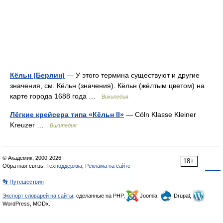
Кёльн (Берлин)
— У этого термина существуют и другие
значения, см. Кёльн (значения). Кёльн (жёлтым цветом) на
карте города 1688 года …
Википедия
Лёгкие крейсера типа «Кёльн II»
— Cöln Klasse Kleiner
Kreuzer …
Википедия
© Академик, 2000-2026
18+
Обратная связь:
Техподдержка
,
Реклама на сайте
👣 Путешествия
Экспорт словарей на сайты
, сделанные на PHP,
Joomla,
Drupal,
WordPress, MODx.