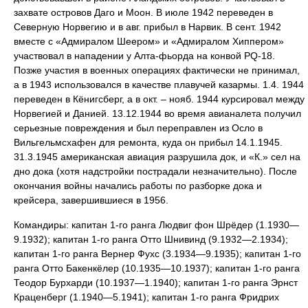
захвате островов Даго и Моон. В июле 1942 переведен в
Северную Норвегию и в авг. прибыл в Нарвик. В сент. 1942
вместе с «Адмиралом Шеером» и «Адмиралом Хиппером»
участвовал в нападении у Алта-фьорда на конвой PQ-18.
Позже участия в военных операциях фактически не принимал,
а в 1943 использовался в качестве плавучей казармы. 1.4. 1944
переведен в Кёнигсберг, а в окт. – нояб. 1944 курсировал между
Норвегией и Данией. 13.12.1944 во время авианалета получил
серьезные повреждения и был переправлен из Осло в
Вильгельмсхафен для ремонта, куда он прибыл 14.1.1945.
31.3.1945 американская авиация разрушила док, и «К.» сел на
дно дока (хотя надстройки пострадали незначительно). После
окончания войны начались работы по разборке дока и
крейсера, завершившиеся в 1956.
Командиры: капитан 1-го ранга Людвиг фон Шрёдер (1.1930—
9.1932); капитан 1-го ранга Отто Шнивинд (9.1932—2.1934);
капитан 1-го ранга Вернер Фухс (3.1934—9.1935); капитан 1-го
ранга Отто Бакенкёлер (10.1935—10.1937); капитан 1-го ранга
Теодор Бурхарди (10.1937—1.1940); капитан 1-го ранга Эрнст
Краценберг (1.1940—5.1941); капитан 1-го ранга Фридрих