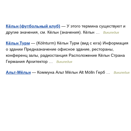
Кёльн (футбольный клуб)
— У этого термина существуют и
другие значения, см. Кёльн (значения). Кёльн …
Википедия
Кёльн Турм
— (Kölnturm) Кёльн Турм (вид с юга) Информация
о здании Предназначение офисное здание, рестораны,
конференц залы, радиостанция Расположение Кёльн Страна
Германия Архитектор …
Википедия
Альт-Мёльн
— Коммуна Альт Мёльн Alt Mölln Герб …
Википедия